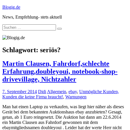
Zum
Blogig.de
Inhalt
News, Empfehlung- stets aktuell
springen
Suche
nach:
Schlagwort:
seriös?
Martin Clausen, Fahrdorf,schlechte
Erfahrung,doubleyoui, notebook-shop-
drivevillage, Nichtzahler
7. September 2014
Didi
Allgemein
,
ebay
,
Unmögliche Kunden,
Kunden die keine Firma braucht!
,
Warnungen
Man hat einen Laptop zu verkaufen, was liegt hier näher als dieses
Gerät bei dem bekannten Auktionshaus ebay anzubieten? Gesagt,
getan, ab 1 Euro reingesetzt. Die Auktion hat dann am 22.6.2014
ein Martin Clausen aus Fahrdorf gewonnen mit dem
ebaymitgliedsnamen doubleyoui . Leider hat der werte Herr nicht