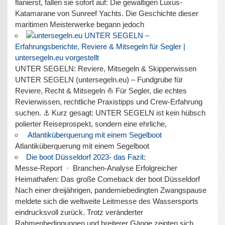
flanierst, fallen sie sofort auf: Die gewaltigen Luxus-
Katamarane von Sunreef Yachts. Die Geschichte dieser
maritimen Meisterwerke begann jedoch
UNTER SEGELN –
Erfahrungsberichte, Reviere & Mitsegeln für Segler |
untersegeln.eu vorgestellt
UNTER SEGELN: Reviere, Mitsegeln & Skipperwissen
UNTER SEGELN (untersegeln.eu) – Fundgrube für
Reviere, Recht & Mitsegeln ⛵ Für Segler, die echtes
Revierwissen, rechtliche Praxistipps und Crew-Erfahrung
suchen. ⚓ Kurz gesagt: UNTER SEGELN ist kein hübsch
polierter Reiseprospekt, sondern eine ehrliche,
Atlantiküberquerung mit einem Segelboot
Atlantiküberquerung mit einem Segelboot
Die boot Düsseldorf 2023- das Fazit:
Messe-Report · Branchen-Analyse Erfolgreicher
Heimathafen: Das große Comeback der boot Düsseldorf
Nach einer dreijährigen, pandemiebedingten Zwangspause
meldete sich die weltweite Leitmesse des Wassersports
eindrucksvoll zurück. Trotz veränderter
Rahmenbedingungen und breiterer Gänge zeigten sich