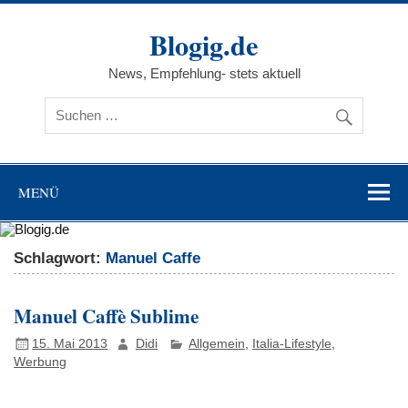
Zum
Inhalt
Blogig.de
springen
News, Empfehlung- stets aktuell
MENÜ
Schlagwort:
Manuel Caffe
Manuel Caffè Sublime
15. Mai 2013
Didi
Allgemein
,
Italia-Lifestyle
,
Werbung