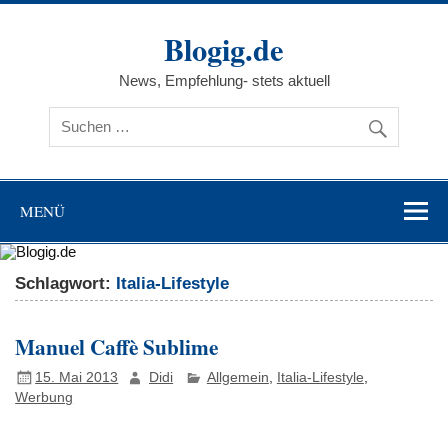
Zum
Inhalt
Blogig.de
springen
News, Empfehlung- stets aktuell
MENÜ
Schlagwort:
Italia-Lifestyle
Manuel Caffè Sublime
15. Mai 2013
Didi
Allgemein
,
Italia-Lifestyle
,
Werbung