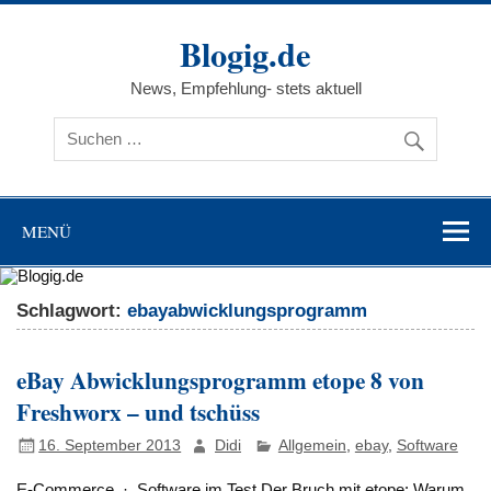
Zum
Inhalt
Blogig.de
springen
News, Empfehlung- stets aktuell
MENÜ
Schlagwort:
ebayabwicklungsprogramm
eBay Abwicklungsprogramm etope 8 von
Freshworx – und tschüss
16. September 2013
Didi
Allgemein
,
ebay
,
Software
E-Commerce · Software im Test Der Bruch mit etope: Warum